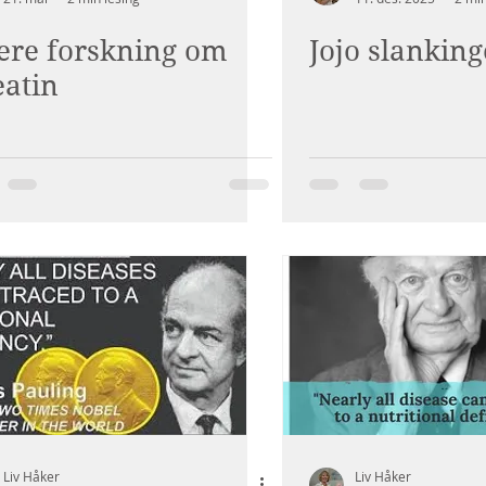
ere forskning om
Jojo slanking
eatin
Liv Håker
Liv Håker