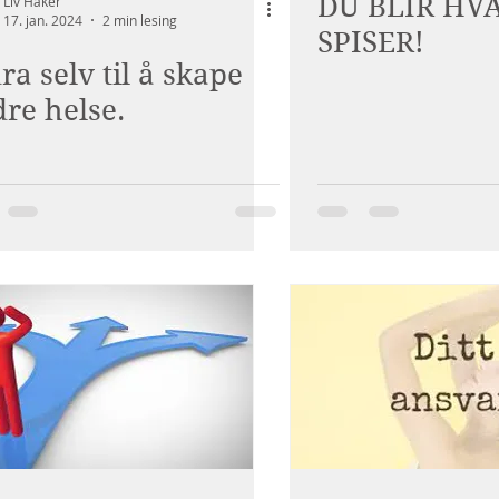
DU BLIR HV
Liv Håker
17. jan. 2024
2 min lesing
SPISER!
ra selv til å skape
re helse.