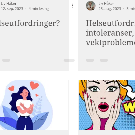
Liv Håker
Liv Håker
12. sep. 2023
4 min lesing
23. aug. 2023
3 min
lseutfordringer?
Helseutfordr
intoleranser,
vektproblem
videre her.