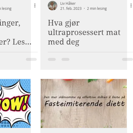
Liv Håker
 lesing
21. feb. 2023
2 min lesing
inger,
Hva gjør
ultraprosessert mat
er? Les
med deg