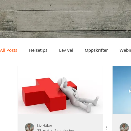
All Posts
Helsetips
Lev vel
Oppskrifter
Webi
Liv Håker
23. mai
2 min lesing