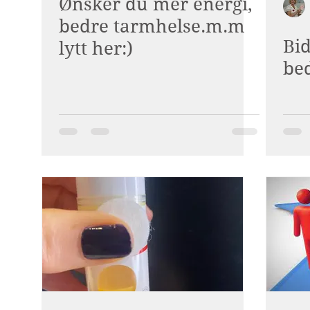
Ønsker du mer energi,
bedre tarmhelse.m.m
Bid
lytt her:)
bed