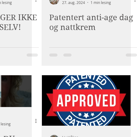
 lesing
27. aug. 2024
1 min lesing
GER IKKE
Patentert anti-age dag
SELV!
og nattkrem
 lesing