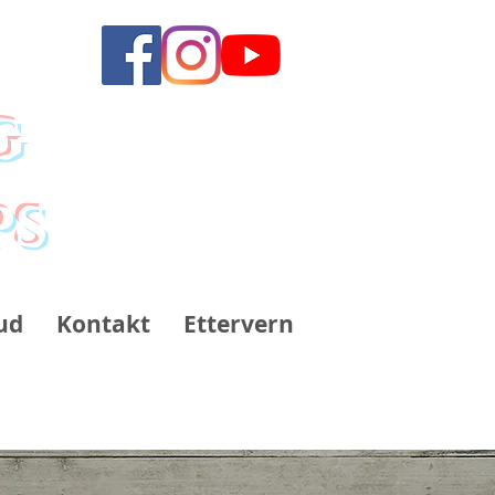
g
ps
ud
Kontakt
Ettervern