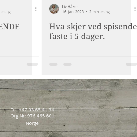
Liv Håker
 lesing
16. jan. 2023
2 min lesing
SENDE
Hva skjer ved spisende
faste i 5 dager.
Tel: +47 93 65 41 34
Org.Nr: 976 465 601
Norge