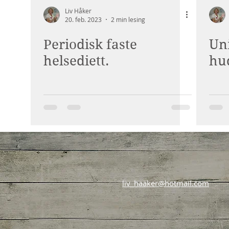
Liv Håker
20. feb. 2023
2 min lesing
Periodisk faste
Un
helsediett.
hud
liv_haaker@hotmail.com