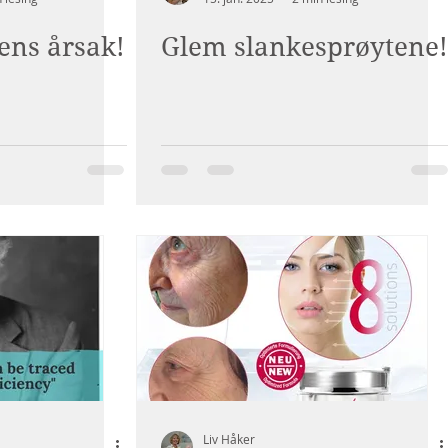
ens årsak!
Glem slankesprøytene!
Liv Håker