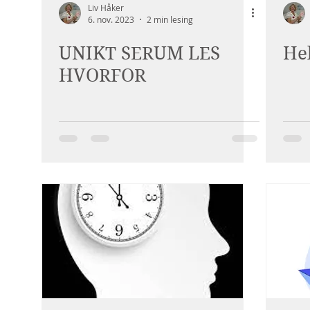
Liv Håker
6. nov. 2023
2 min lesing
UNIKT SERUM LES
He
HVORFOR