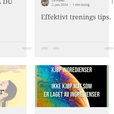
A DU
Liv Håker
2. jan. 2024
1 min lesing
Effektivt trenings tips.