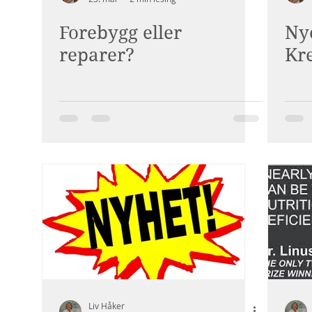
Forebygg eller
Ny
reparer?
Kr
Liv Håker