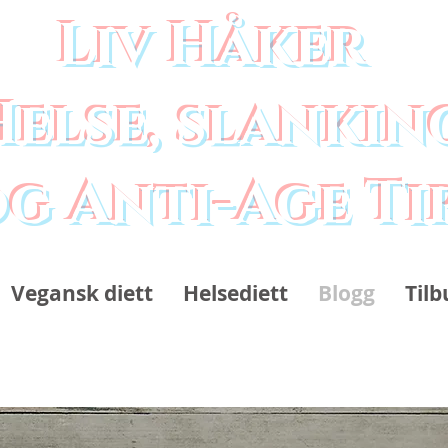
Liv Håker
Helse, slankin
g Anti-Age Ti
Vegansk diett
Helsediett
Blogg
Tilb