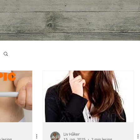
Liv Håker
 lesing
15. jan. 2025
2 min lesing