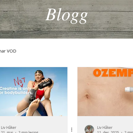
Blogg
nar VOD
Liv Håker
Liv Håker
21. mai
2 min lesing
11. des. 2025
2 min