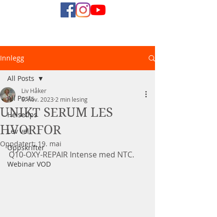
Naturlig
Innlegg
Helsediett
All Posts
Liv Håker
All Posts
6. nov. 2023
2 min lesing
UNIKT SERUM LES
Helsetips
HVORFOR
Lev vel
Oppdatert:
19. mai
Oppskrifter
Q10-OXY-REPAIR Intense med NTC.
Webinar VOD