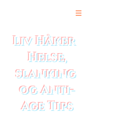
Liv Håker
Helse,
slanking
og Anti-
Age Tips