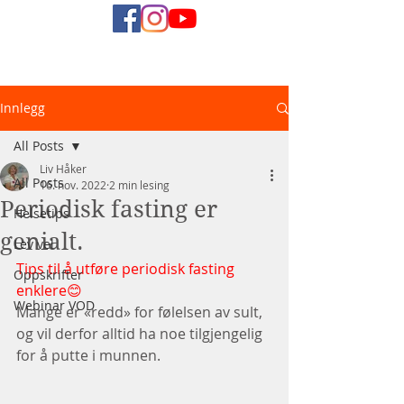
Naturlig
Innlegg
Helsediett
All Posts
Liv Håker
All Posts
16. nov. 2022
2 min lesing
Periodisk fasting er
Helsetips
genialt.
Lev vel
Tips til å utføre periodisk fasting 
Oppskrifter
enklere😊
Webinar VOD
Mange er «redd» for følelsen av sult, 
og vil derfor alltid ha noe tilgjengelig 
for å putte i munnen.