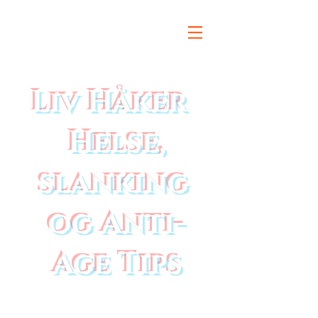
Liv Håker
Helse,
slanking
og Anti-
Age Tips