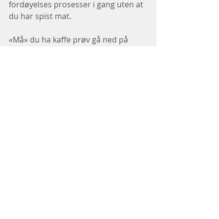
fordøyelses prosesser i gang uten at 
du har spist mat.
«Må» du ha kaffe prøv gå ned på 
antallet til kanskje max 2 stk pr dag😊
Gleder meg til å høre fra deg om du 
enten vil vite mer om periodisk 
fasting, eller om produktet jeg 
anbefaler.
Send meg en messenger, eller mail: 
liv_haakerhotmail.com
Har et blogginnlegg om periodisk 
fasting du også kan lese om du har 
lyst.
www.livhaakerhelsetips.com/post/per
iodisk-fasting-er-anti-age
Ønsker deg en nydelig dag😊