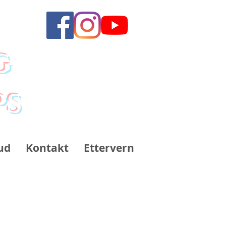
g
ps
ud
Kontakt
Ettervern