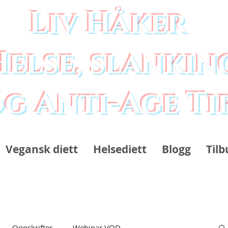
Liv Håker
Helse, slankin
g Anti-Age Ti
Vegansk diett
Helsediett
Blogg
Tilb
Oppskrifter
Webinar VOD