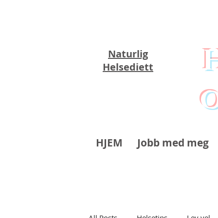
Naturlig
Helsediett
o
HJEM
Jobb med meg
All Posts
Helsetips
Lev vel