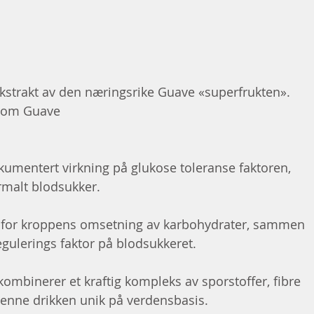
ekstrakt av den næringsrike Guave «superfrukten». 
o om Guave
kumentert virkning på glukose toleranse faktoren, 
rmalt blodsukker.
g for kroppens omsetning av karbohydrater, sammen 
ulerings faktor på blodsukkeret.
mbinerer et kraftig kompleks av sporstoffer, fibre 
denne drikken unik på verdensbasis.  