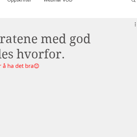
ratene med god
les hvorfor.
or å ha det bra😊