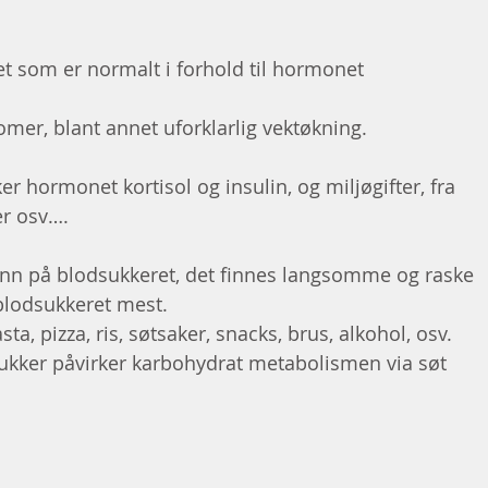
t som er normalt i forhold til hormonet 
mer, blant annet uforklarlig vektøkning.
r hormonet kortisol og insulin, og miljøgifter, fra 
er osv….
 inn på blodsukkeret, det finnes langsomme og raske 
 blodsukkeret mest.
ta, pizza, ris, søtsaker, snacks, brus, alkohol, osv.
 sukker påvirker karbohydrat metabolismen via søt 