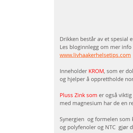
Drikken består av et spesial 
Les bloginnlegg om mer inf
www.livhaakerhelsetips.com
Inneholder 
KROM
, som er do
og hjelper å opprettholde no
Pluss Zink som 
er også vikti
med magnesium har de en reg
Synergien  og formelen som ko
og polyfenoler og NTC  gjør 