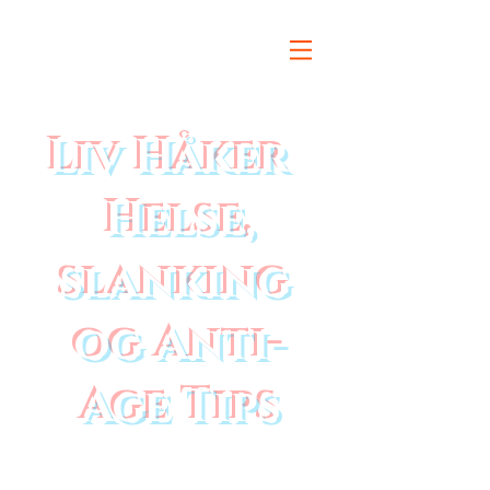
Liv Håker
Helse,
slanking
og Anti-
Age Tips