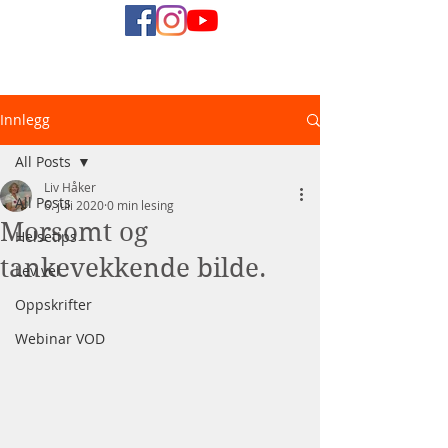
Naturlig
Innlegg
Helsediett
All Posts
Liv Håker
All Posts
6. juli 2020
0 min lesing
Morsomt og
Helsetips
tankevekkende bilde.
Lev vel
Oppskrifter
Webinar VOD