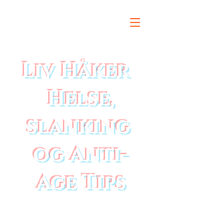
Liv Håker
Helse,
slanking
og Anti-
Age Tips