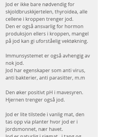
Jod er ikke bare nødvendig for 
skjoldbruskkjertelen, thyroidea, alle 
cellene i kroppen trenger jod.
Den er også ansvarlig for hormon 
produksjon ellers i kroppen, mangel 
på jod kan gi uforståelig vektøkning.
Immunsystemet er også avhengig av 
nok jod.
Jod har egenskaper som anti virus, 
anti bakterier, anti parasitter, m.m
Den øker positivt pH i mavesyren.
Hjernen trenger også jod.
Jod er lite tilstede i vanlig mat, den 
tas opp via planter hvor jod er i 
jordsmonnet, nær havet.
Jod er naturlig i sjømat,  i tang og 