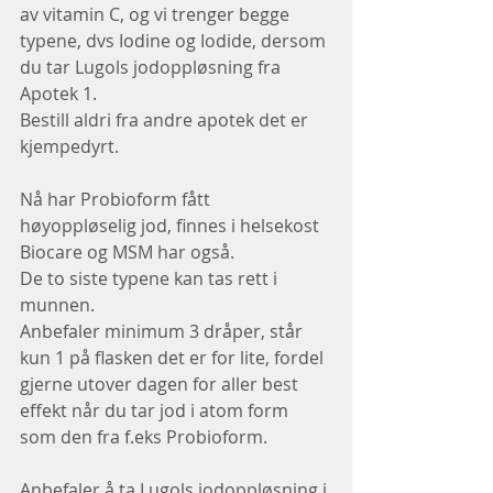
av vitamin C, og vi trenger begge 
typene, dvs Iodine og Iodide, dersom 
du tar Lugols jodoppløsning fra 
Apotek 1.
Bestill aldri fra andre apotek det er 
kjempedyrt.
Nå har Probioform fått 
høyoppløselig jod, finnes i helsekost
Biocare og MSM har også. 
De to siste typene kan tas rett i 
munnen.
Anbefaler minimum 3 dråper, står 
kun 1 på flasken det er for lite, fordel 
gjerne utover dagen for aller best 
effekt når du tar jod i atom form 
som den fra f.eks Probioform.
Anbefaler å ta Lugols jodoppløsning i 