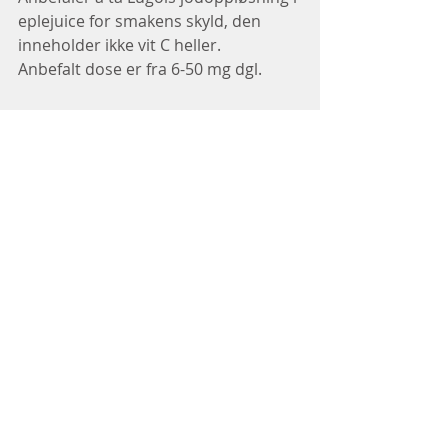
eplejuice for smakens skyld, den 
inneholder ikke vit C heller.
Anbefalt dose er fra 6-50 mg dgl.
Lugols jodoppløsning er i molekyl 
form, et molekyl er satt sammen av 
mange atomer, dvs Probioform, 
Biocare og fra MSM i atomform tas 
lettere opp.
Finnes også mange typer i pilleform 
på helsekost.
Anbefaler også å lese blogginnlegget: 
Hvorfor øker TSH ved når en starter 
med jod tilskudd?