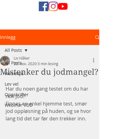
Naturlig
Innlegg
Helsediett
All Posts
Liv Håker
All Posts
22. nov. 2020
3 min lesing
Mistenker du jodmangel?
Helsetips
Lev vel
Har du noen gang testet om du har 
Oppskrifter
nok jod?
Finnes en enkel hjemme test, smør 
Webinar VOD
jod oppløsning på huden, og se hvor 
lang tid det tar før den trekker inn.