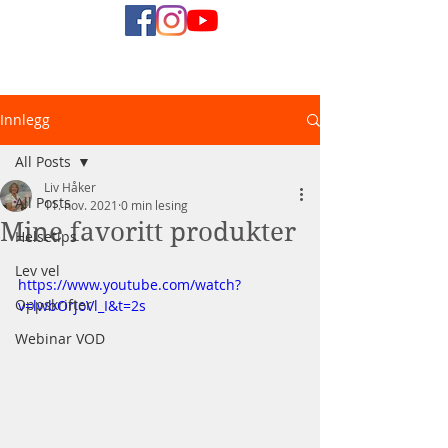
Naturlig
Innlegg
Helsediett
All Posts
Liv Håker
All Posts
11. nov. 2021
0 min lesing
Mine favoritt produkter
Helsetips
Lev vel
https://www.youtube.com/watch?
Oppskrifter
v=lwbOrjoVl_I&t=2s
Webinar VOD