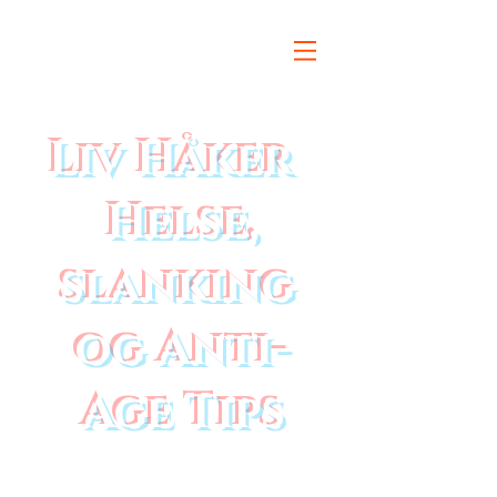
Liv Håker
Helse,
slanking
og Anti-
Age Tips