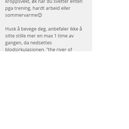
kroppsvekt, øk når du svetter enten 
pga trening, hardt arbeid eller 
sommervarme😊
Husk å bevege deg, anbefaler ikke å 
sitte stille mer en max 1 time av 
gangen, da nedsettes 
blodsirkulasjonen, "the river of 
blood"😊.
Den får ikke gjort sin viktige jobbe for 
å holde deg frisk.
Værsågod her er oppskriften til et 
langt og friskt liv, men husk å le å ha 
det gøy også.
Men størst av alt er kjærlighet, gi 
også til deg selv.