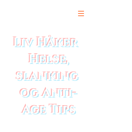
Liv Håker
Helse,
slanking
og Anti-
Age Tips