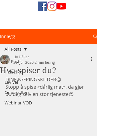
Naturlig
Innlegg
Helsediett
All Posts
Liv Håker
All Posts
28. juli 2020
2 min lesing
Hva spiser du?
Helsetips
DINE NÆRINGSKILDER😊
Lev vel
Stopp å spise «dårlig mat», da gjør 
Oppskrifter
du deg selv en stor tjeneste😊
Webinar VOD