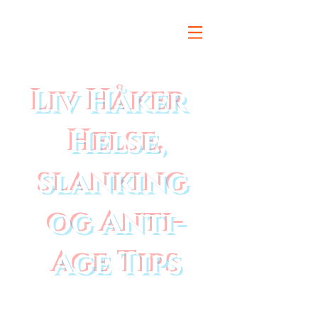
Liv Håker
Helse,
slanking
og Anti-
Age Tips