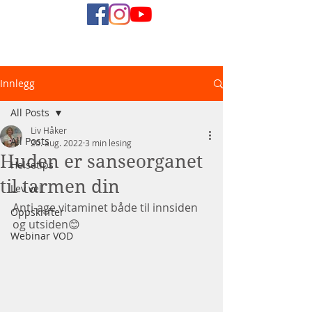
Naturlig
Innlegg
Helsediett
All Posts
Liv Håker
All Posts
20. aug. 2022
3 min lesing
Huden er sanseorganet
Helsetips
til tarmen din
Lev vel
Anti-age vitaminet både til innsiden 
Oppskrifter
og utsiden😊
Webinar VOD