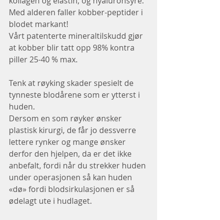
kollagen og elastin, og hyaluronsyre.
Med alderen faller kobber-peptider i 
blodet markant!
Vårt patenterte mineraltilskudd gjør 
at kobber blir tatt opp 98% kontra 
piller 25-40 % max. 
Tenk at røyking skader spesielt de 
tynneste blodårene som er ytterst i 
huden.
Dersom en som røyker ønsker 
plastisk kirurgi, de får jo dessverre 
lettere rynker og mange ønsker 
derfor den hjelpen, da er det ikke 
anbefalt, fordi når du strekker huden 
under operasjonen så kan huden 
«dø» fordi blodsirkulasjonen er så 
ødelagt ute i hudlaget.