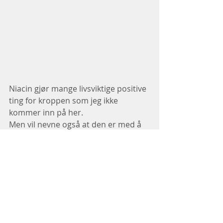
Niacin gjør mange livsviktige positive 
ting for kroppen som jeg ikke 
kommer inn på her.
Men vil nevne også at den er med å 
omdanne maten vi spiser til energi, 
dette er jo super viktig i dagens 
travle samfunn.
Jeg vil i alle fall ikke ha en dag uten B3 
niacin når jeg vet hvor viktig den er.
Ta kontakt om du vil du vite mer om 