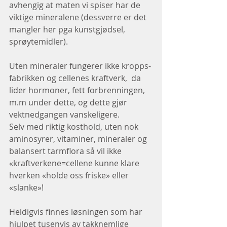
avhengig at maten vi spiser har de 
viktige mineralene (dessverre er det 
mangler her pga kunstgjødsel, 
sprøytemidler).
Uten mineraler fungerer ikke kropps-
fabrikken og cellenes kraftverk,  da 
lider hormoner, fett forbrenningen, 
m.m under dette, og dette gjør 
vektnedgangen vanskeligere.
Selv med riktig kosthold, uten nok 
aminosyrer, vitaminer, mineraler og 
balansert tarmflora så vil ikke 
«kraftverkene=cellene kunne klare 
hverken «holde oss friske» eller 
«slanke»!
Heldigvis finnes løsningen som har 
hjulpet tusenvis av takknemlige 