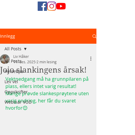
Naturlig
Innlegg
Helsediett
All Posts
Liv Håker
All Posts
11. des. 2025
2 min lesing
Jojo slankingens årsak!
Helsetips
Vektnedgang må ha grunnpilaren på 
Lev vel
plass, ellers intet varig resultat!
Oppskrifter
Mange prøvde slankesprøytene uten 
varig endring, her får du svaret 
Webinar VOD
hvorfor😊