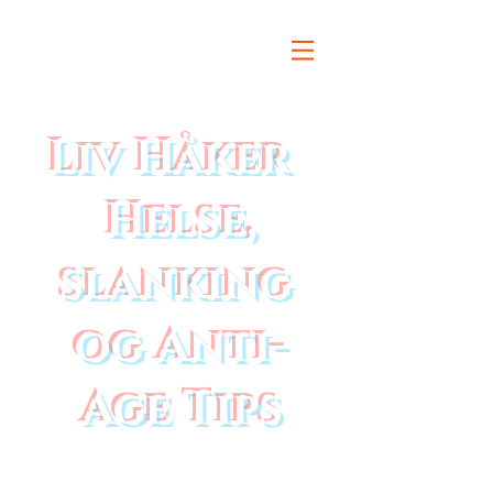
Liv Håker
Helse,
slanking
og Anti-
Age Tips