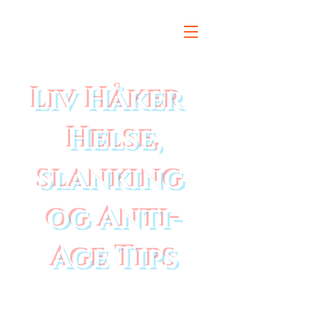
Liv Håker
Helse,
slanking
og Anti-
Age Tips