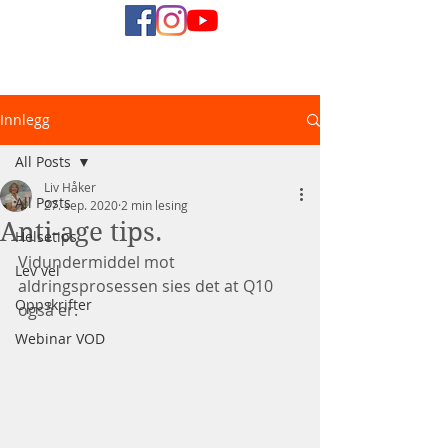
Naturlig
Innlegg
Helsediett
All Posts
Liv Håker
All Posts
27. sep. 2020
2 min lesing
Anti-age tips.
Helsetips
Vidundermiddel mot 
Lev vel
aldringsprosessen sies det at Q10 
Oppskrifter
også er.
Webinar VOD