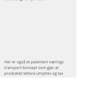
Her er også et patentert nærings 
transport konsept som gjør at 
produktet lettere utnyttes og tas 
opp i huden.
NTC konseptet gjelder både tilskudd 
og kremer som gjør det unikt på 
verdensbasis😊