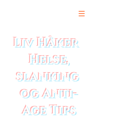
Liv Håker
Helse,
slanking
og Anti-
Age Tips