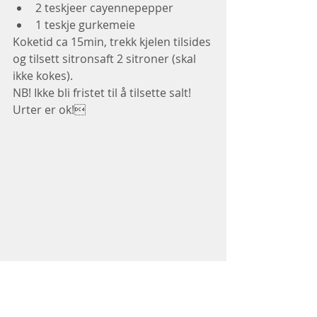
2 teskjeer cayennepepper
1 teskje gurkemeie
Koketid ca 15min, trekk kjelen tilsides 
og tilsett sitronsaft 2 sitroner (skal 
ikke kokes).
NB! Ikke bli fristet til å tilsette salt! 
Urter er ok!
Oppskrifter