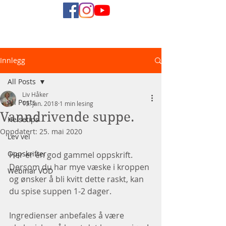
Naturlig
Innlegg
Helsediett
All Posts
Liv Håker
All Posts
13. jan. 2018
1 min lesing
Vanndrivende suppe.
Helsetips
Oppdatert:
25. mai 2020
Lev vel
Oppskrifter
Her er en god gammel oppskrift.
Dersom du har mye væske i kroppen 
Webinar VOD
og ønsker å bli kvitt dette raskt, kan 
du spise suppen 1-2 dager.
Ingredienser anbefales å være 