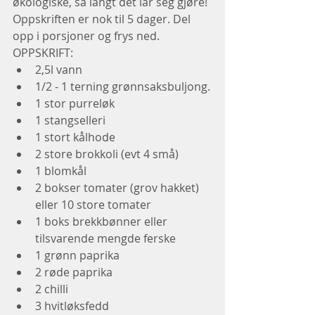
økologiske, så langt det lar seg gjøre!
Oppskriften er nok til 5 dager. Del 
opp i porsjoner og frys ned.
OPPSKRIFT:
2,5l vann
1/2 - 1 terning grønnsaksbuljong.
1 stor purreløk
1 stangselleri
1 stort kålhode
2 store brokkoli (evt 4 små)
1 blomkål
2 bokser tomater (grov hakket) 
eller 10 store tomater
1 boks brekkbønner eller 
tilsvarende mengde ferske
1 grønn paprika
2 røde paprika
2 chilli
3 hvitløksfedd