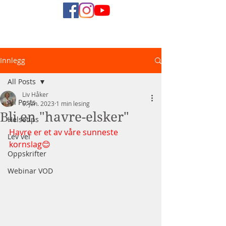
Naturlig
Innlegg
Helsediett
All Posts
Liv Håker
All Posts
6. jan. 2023
1 min lesing
Bli en "havre-elsker"
Helsetips
Havre er et av våre sunneste 
Lev vel
kornslag😊
Oppskrifter
Webinar VOD