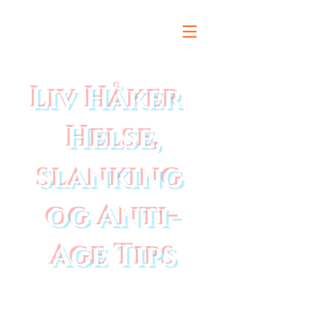
Liv Håker
Helse,
slanking
og Anti-
Age Tips