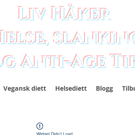
Liv Håker
Helse, slankin
g Anti-Age Ti
Vegansk diett
Helsediett
Blogg
Tilb
Widget Didn’t Load