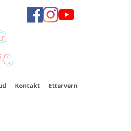
g
ps
ud
Kontakt
Ettervern