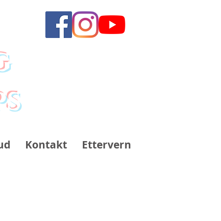
g
ps
ud
Kontakt
Ettervern