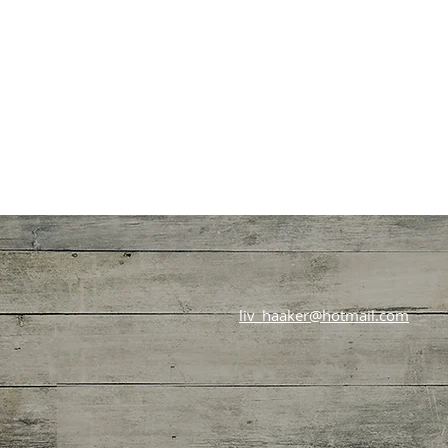
liv_haaker@hotmail.com