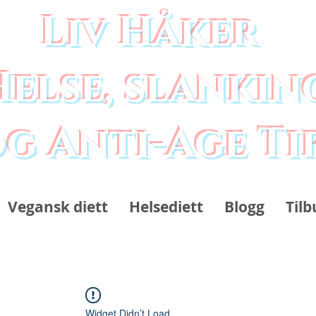
Liv Håker
Helse, slankin
g Anti-Age Ti
Vegansk diett
Helsediett
Blogg
Tilb
Widget Didn’t Load