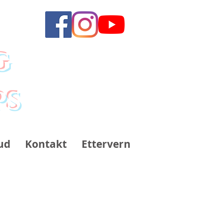
g
ps
ud
Kontakt
Ettervern