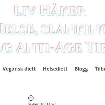
Liv Håker
Helse, slankin
g Anti-Age Ti
Vegansk diett
Helsediett
Blogg
Tilb
Widget Didn’t Load