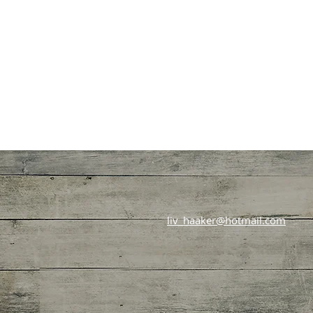
liv_haaker@hotmail.com