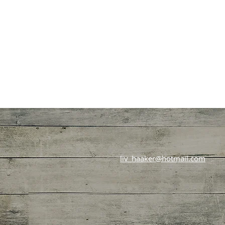
liv_haaker@hotmail.com