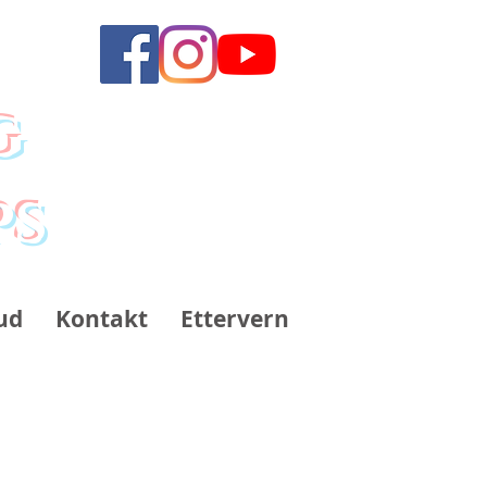
g
ps
ud
Kontakt
Ettervern