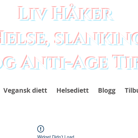
Liv Håker
Helse, slankin
g Anti-Age Ti
Vegansk diett
Helsediett
Blogg
Tilb
Widget Didn’t Load