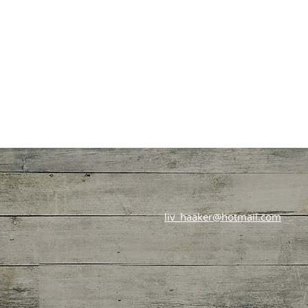
liv_haaker@hotmail.com