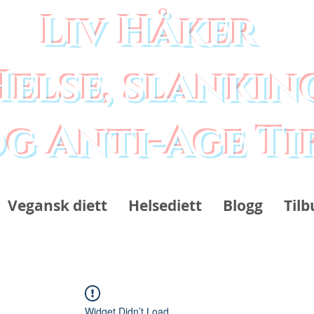
Liv Håker
Helse, slankin
g Anti-Age Ti
Vegansk diett
Helsediett
Blogg
Tilb
Widget Didn’t Load