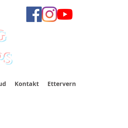
g
ps
ud
Kontakt
Ettervern