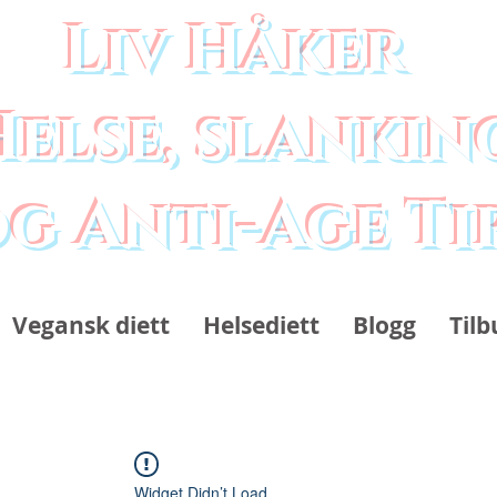
Liv Håker
Helse, slankin
g Anti-Age Ti
Vegansk diett
Helsediett
Blogg
Tilb
Widget Didn’t Load