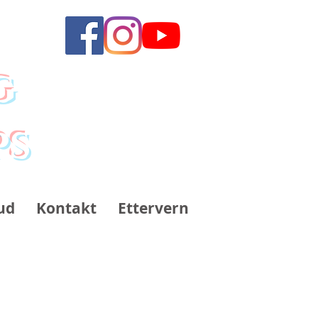
g
ps
ud
Kontakt
Ettervern