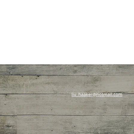
liv_haaker@hotmail.com