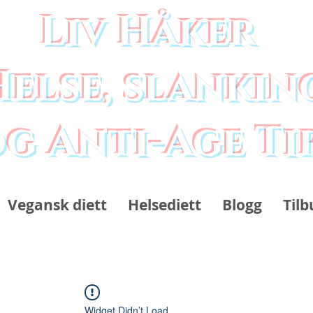
Liv Håker
Helse, slankin
g Anti-Age Ti
Vegansk diett
Helsediett
Blogg
Tilb
Widget Didn’t Load