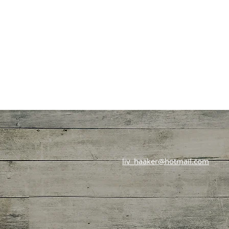
liv_haaker@hotmail.com