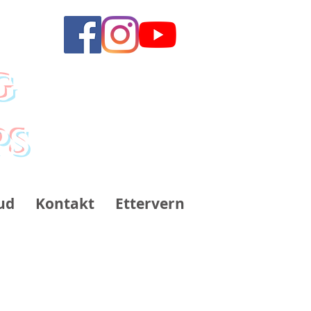
g
ps
ud
Kontakt
Ettervern