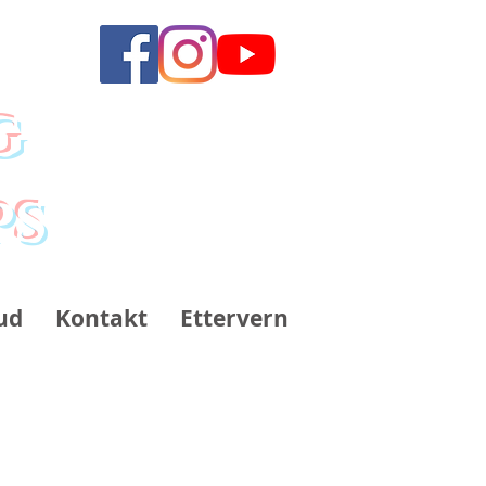
g
ps
ud
Kontakt
Ettervern