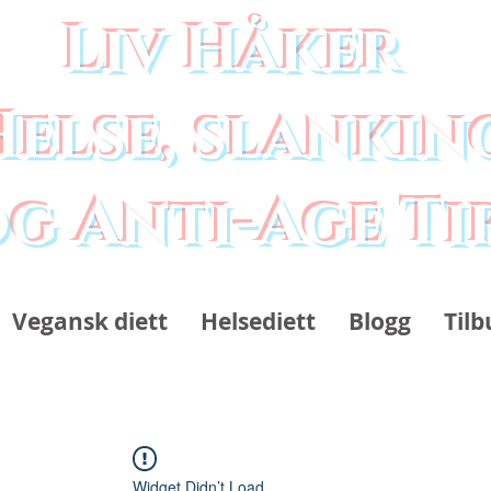
Liv Håker
Helse, slankin
g Anti-Age Ti
Vegansk diett
Helsediett
Blogg
Tilb
Widget Didn’t Load