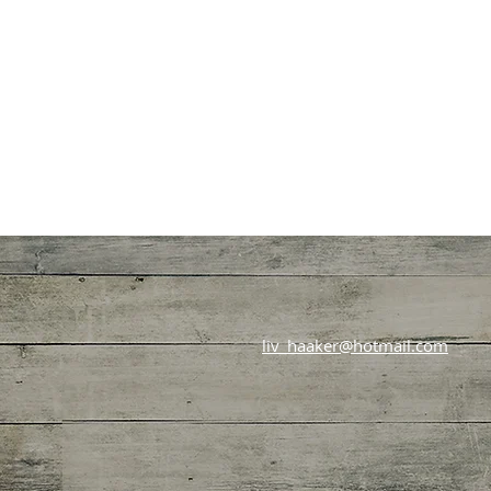
liv_haaker@hotmail.com