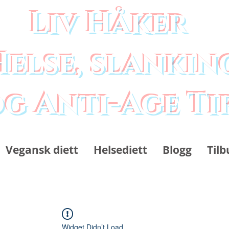
Liv Håker
Helse, slankin
g Anti-Age Ti
Vegansk diett
Helsediett
Blogg
Tilb
Widget Didn’t Load