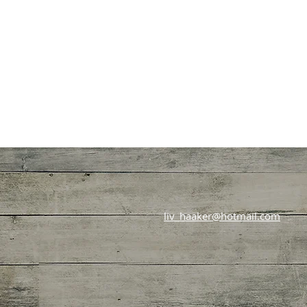
liv_haaker@hotmail.com