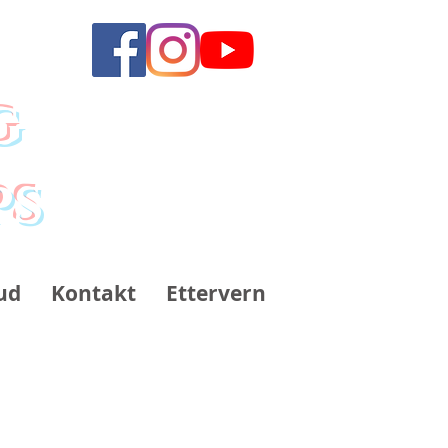
g
ps
ud
Kontakt
Ettervern