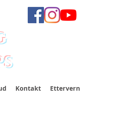
g
ps
ud
Kontakt
Ettervern