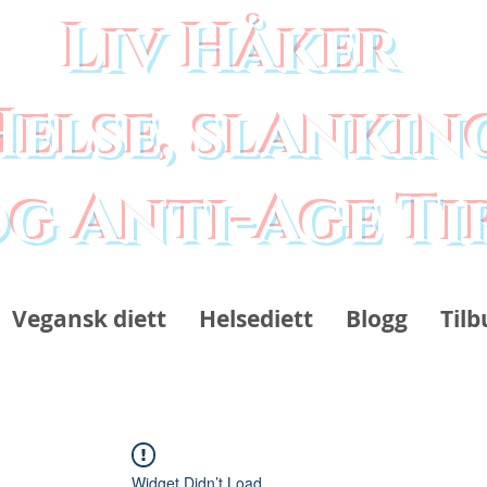
Liv Håker
Helse, slankin
g Anti-Age Ti
Vegansk diett
Helsediett
Blogg
Tilb
Widget Didn’t Load