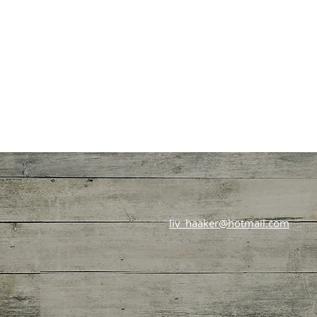
liv_haaker@hotmail.com