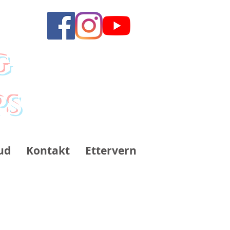
g
ps
ud
Kontakt
Ettervern