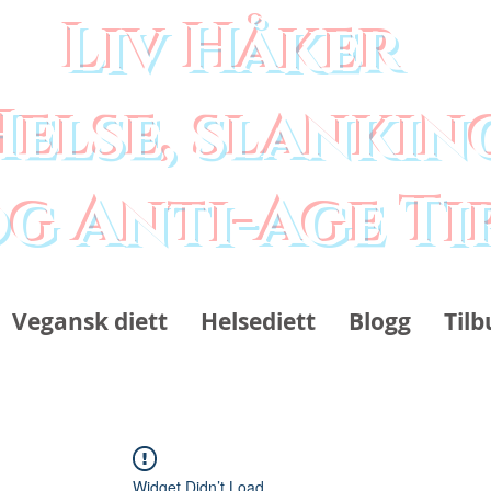
Liv Håker
Helse, slankin
g Anti-Age Ti
Vegansk diett
Helsediett
Blogg
Tilb
Widget Didn’t Load