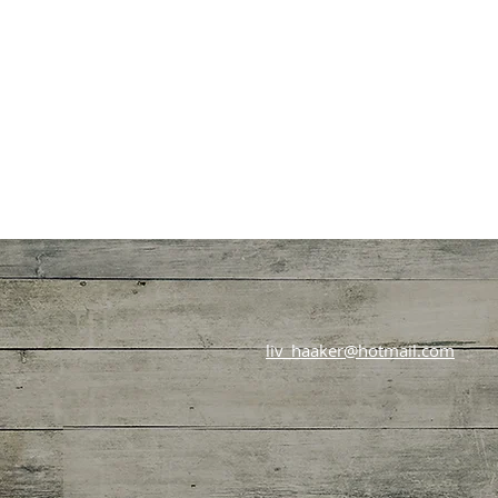
liv_haaker@hotmail.com