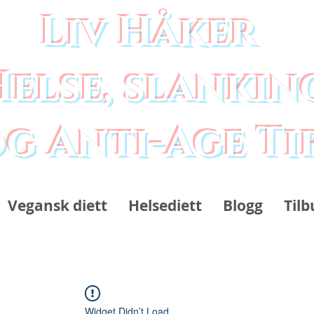
Liv Håker
Helse, slankin
g Anti-Age Ti
Vegansk diett
Helsediett
Blogg
Tilb
Widget Didn’t Load