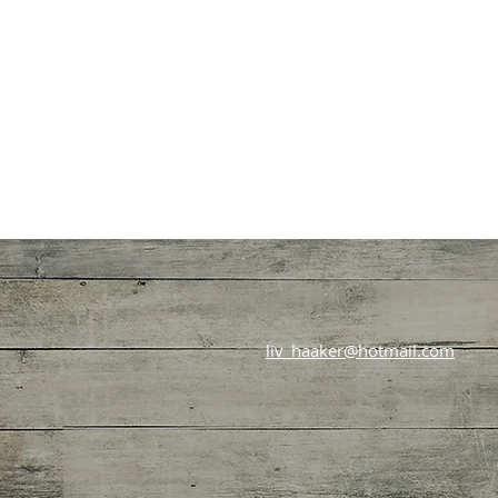
liv_haaker@hotmail.com