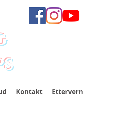
g
ps
ud
Kontakt
Ettervern