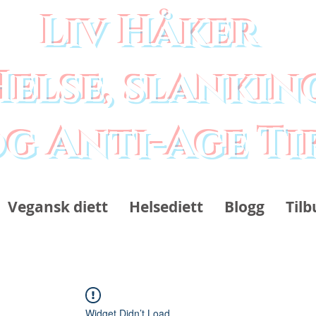
Liv Håker
Helse, slankin
g Anti-Age Ti
Vegansk diett
Helsediett
Blogg
Tilb
Widget Didn’t Load