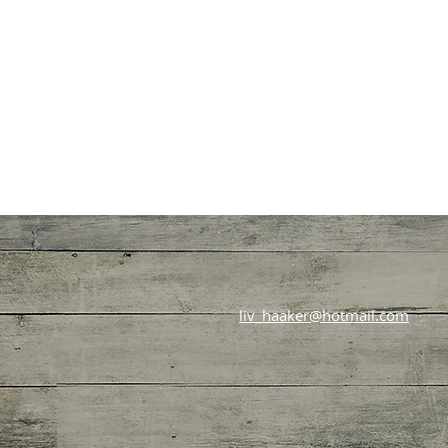
liv_haaker@hotmail.com