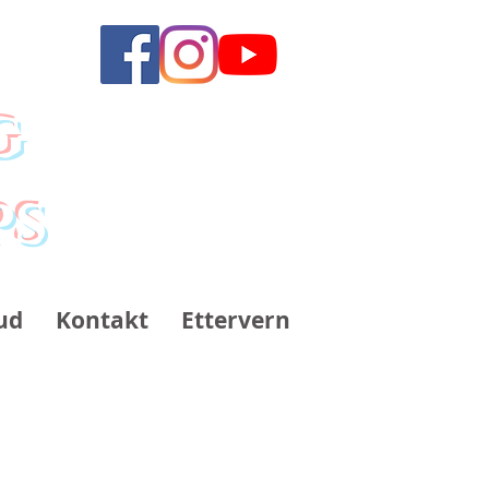
g
ps
ud
Kontakt
Ettervern