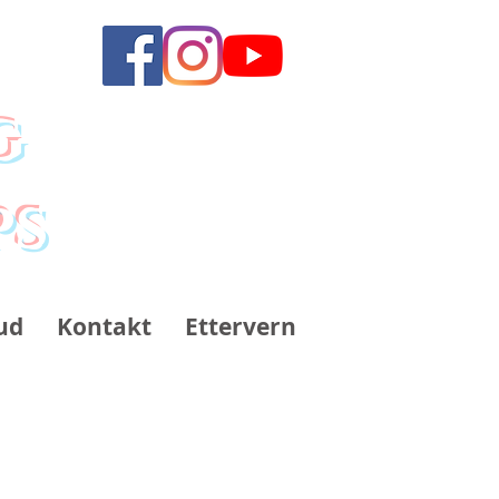
g
ps
ud
Kontakt
Ettervern