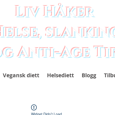
Liv Håker
Helse, slankin
g Anti-Age Ti
Vegansk diett
Helsediett
Blogg
Tilb
Widget Didn’t Load