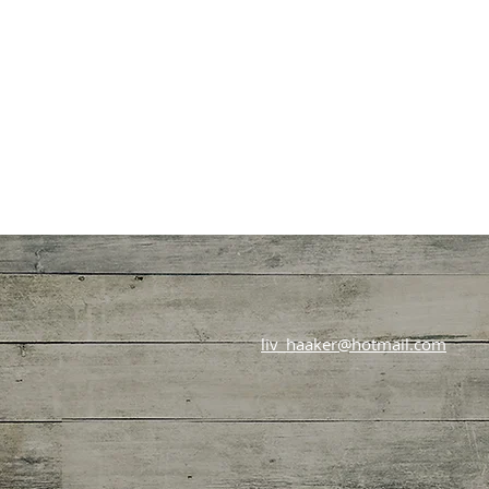
liv_haaker@hotmail.com