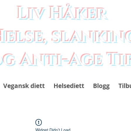
Liv Håker
Helse, slankin
g Anti-Age Ti
Vegansk diett
Helsediett
Blogg
Tilb
Widget Didn’t Load