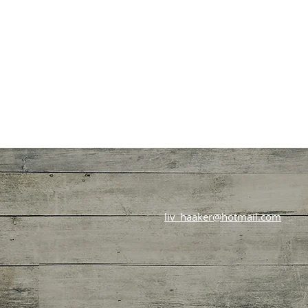
liv_haaker@hotmail.com