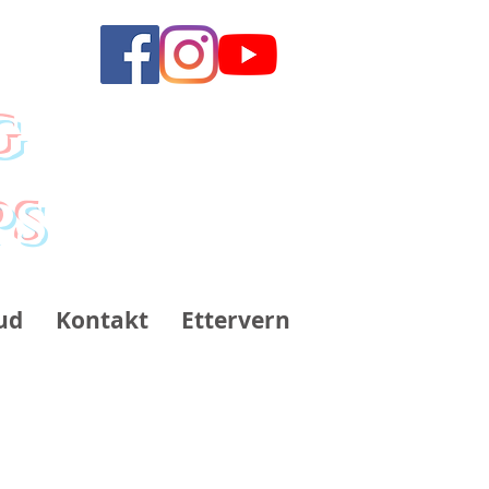
g
ps
ud
Kontakt
Ettervern