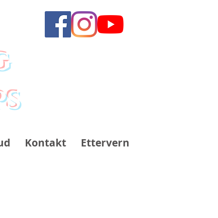
g
ps
ud
Kontakt
Ettervern