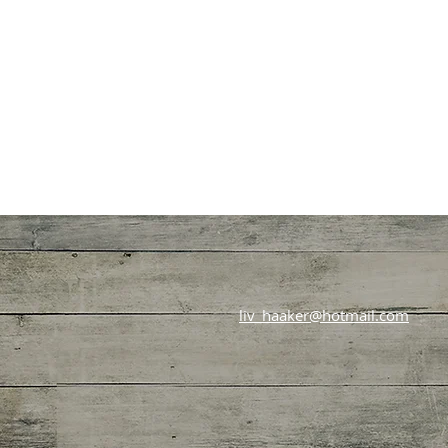
liv_haaker@hotmail.com