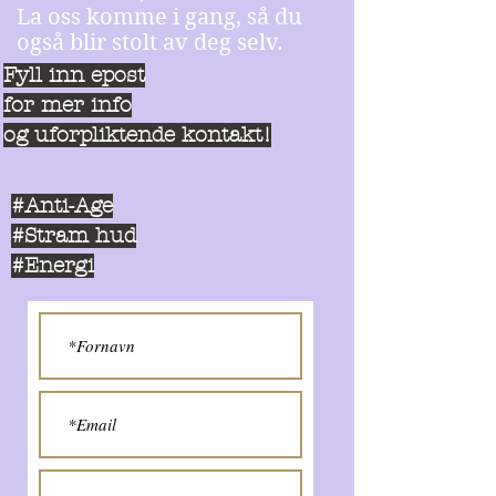
La oss komme i gang, så du
også blir stolt av deg selv.
Fyll inn epost
for mer info
og uforpliktende kontakt!
#Anti-Age
#Stram hud
#Energi