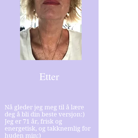
Etter
Nå gleder jeg meg til å lære
deg å bli din beste versjon:)
Jeg er 71 år, frisk og
energetisk, og takknemlig for
huden min:)