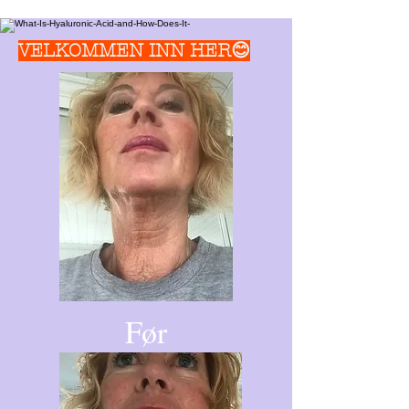
VELKOMMEN INN HER😊
Før