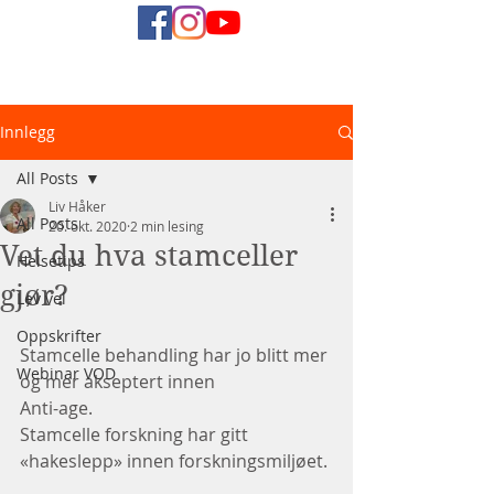
Naturlig
Innlegg
Helsediett
All Posts
Liv Håker
All Posts
20. okt. 2020
2 min lesing
Vet du hva stamceller
Helsetips
gjør?
Lev vel
Oppskrifter
Stamcelle behandling har jo blitt mer 
Webinar VOD
og mer akseptert innen 
Anti-age.
Stamcelle forskning har gitt 
«hakeslepp» innen forskningsmiljøet.