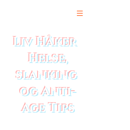
Liv Håker
Helse,
slanking
og Anti-
Age Tips