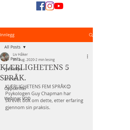
Naturlig
Innlegg
Helsediett
All Posts
Liv Håker
All Posts
31. aug. 2020
2 min lesing
KJÆRLIGHETENS 5
Helsetips
SPRÅK.
Lev vel
KJÆRLIGHETENS FEM SPRÅK😊
Oppskrifter
Psykologen Guy Chapman har 
Webinar VOD
skrevet bok om dette, etter erfaring 
gjennom sin praksis.