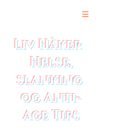
Liv Håker
Helse,
slanking
og Anti-
Age Tips