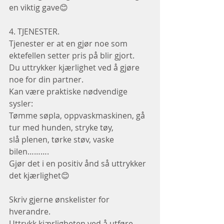
en viktig gave😊
4. TJENESTER.
Tjenester er at en gjør noe som 
ektefellen setter pris på blir gjort.
Du uttrykker kjærlighet ved å gjøre 
noe for din partner.
Kan være praktiske nødvendige 
sysler:
Tømme søpla, oppvaskmaskinen, gå 
tur med hunden, stryke tøy,
slå plenen, tørke støv, vaske 
bilen……….
Gjør det i en positiv ånd så uttrykker 
det kjærlighet😊
Skriv gjerne ønskelister for 
hverandre.
Uttrykk kjærligheten ved å utføre 