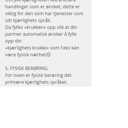
handlinger som er ønsket, dette er 
viktig for den som har tjenester som 
sitt kjærlighets språk.
Da fylles «krukken» opp slik at din 
partner automatisk ønsker å fylle 
opp din
«kjærlighets krukke» som f.eks kan 
være fysisk nærhet😊
5. FYSISK BERØRING.
For noen er fysisk berøring det 
primære kjærlighets språket.
Og uten dette føler de seg ikke elsket!
Det kan uttrykkes på flere måter:
Sitte tett sammen i en sofa, mens en 
ser på TV.
Stryke over håret, eller ryggen o.l
Gi hverandre et kyss, når en møtes 