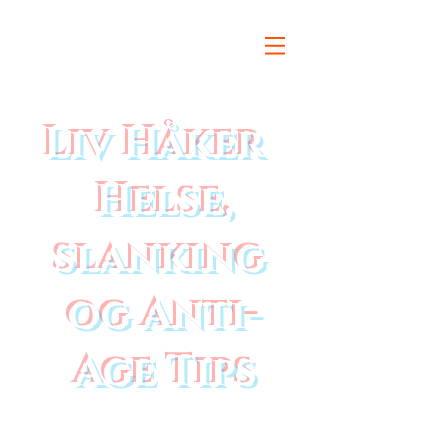
Liv Håker
Helse,
slanking
og Anti-
Age Tips