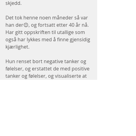
skjedd.
Det tok henne noen måneder så var 
han der😊, og fortsatt etter 40 år nå.
Har gitt oppskriften til utallige som 
også har lykkes med å finne gjensidig 
kjærlighet.
Hun renset bort negative tanker og 
følelser, og erstattet de med positive 
tanker og følelser, og visualiserte at 
de løp i hverandres armer, og den 
lykke følelsen det ga henne.
Så nå er det din tur😊
Sender deg masse hjerteklemmer, 
og ønsker deg lykke til😊