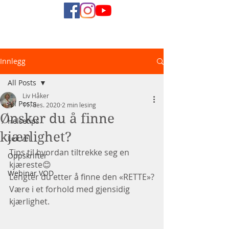
Naturlig
Innlegg
Helsediett
All Posts
Liv Håker
All Posts
11. des. 2020
2 min lesing
Ønsker du å finne
Helsetips
kjærlighet?
Lev vel
Tips til hvordan tiltrekke seg en 
Oppskrifter
kjæreste😊
Webinar VOD
Lengter du etter å finne den «RETTE»?
Være i et forhold med gjensidig 
kjærlighet.