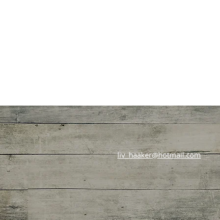
liv_haaker@hotmail.com