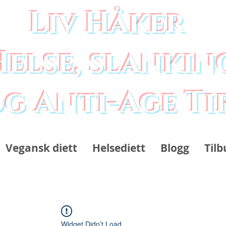
Liv Håker
Helse, slankin
g Anti-Age Ti
Vegansk diett
Helsediett
Blogg
Tilb
Widget Didn’t Load