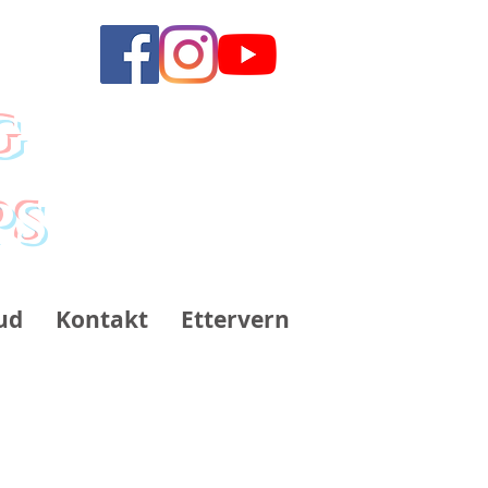
g
ps
ud
Kontakt
Ettervern